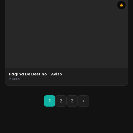
Página De Destino - Aviso
2,149
1
2
3
›