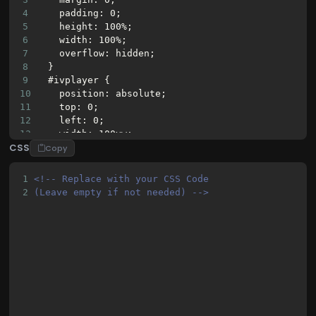
4
    padding: 0;
5
    height: 100%;
6
    width: 100%;
7
    overflow: hidden;
8
  }
9
  #ivplayer {
10
    position: absolute;
11
    top: 0;
12
    left: 0;
13
    width: 100vw;
CSS
14
    height: 100vh;
Copy
15
  }
16
</style>
1
<!-- Replace with your CSS Code 
17
2
(Leave empty if not needed) -->
18
<iframe
19
id
=
"ivplayer"
20
src
=
"https://in.geeked.wtf/embed/N88ADCuRrr8?t=
21
style
=
"border:none;"
22
allowfullscreen
>
23
</iframe>