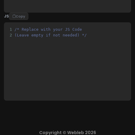
JS
Copy
1
/* Replace with your JS Code 
2
(Leave empty if not needed) */
Copyright © Webleb 2026