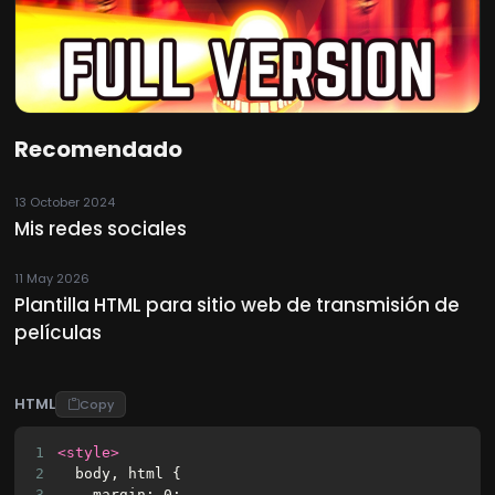
Recomendado
13 October 2024
Mis redes sociales
11 May 2026
Plantilla HTML para sitio web de transmisión de
películas
HTML
Copy
1
<style>
2
  body, html {
3
    margin: 0;