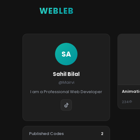
WEBLEB
SA
Sahil Bilal
@Mairvi
Animat
I am a Professional Web Developer
234
Published Codes
2