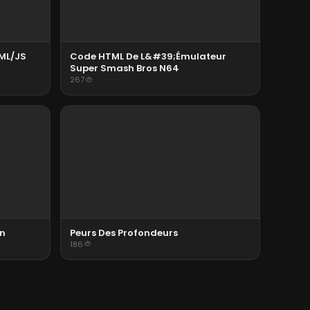
TML/JS
Code HTML De L&#39;émulateur
Super Smash Bros N64
267
on
Peurs Des Profondeurs
186