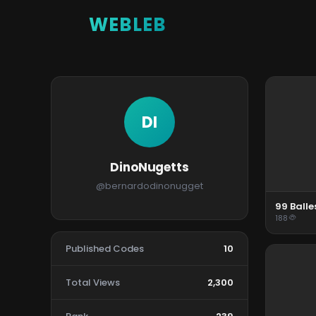
WEBLEB
DI
DinoNugetts
@bernardodinonugget
99 Balle
188
Published Codes
10
Total Views
2,300