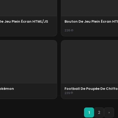
De Jeu Plein Écran HTML/JS
Bouton De Jeu Plein Écran H
226
Pokémon
Football De Poupée De Chiff
239
1
2
›