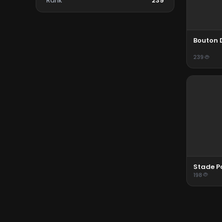
Rank
239
Bouton 
239
Stade 
198