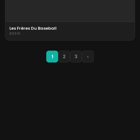
Les Frères Du Baseball
603
1
2
3
›