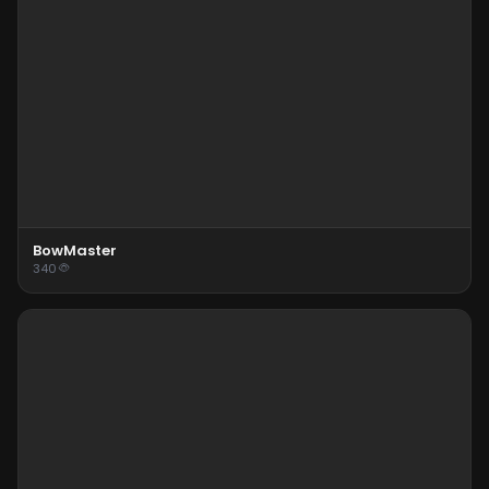
BowMaster
340