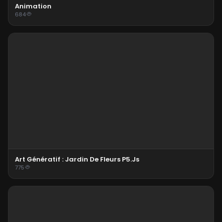
Animation
684
Art Génératif : Jardin De Fleurs P5.js
775