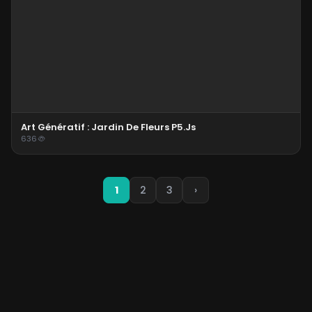
Art Génératif : Jardin De Fleurs P5.js
636
1
2
3
›