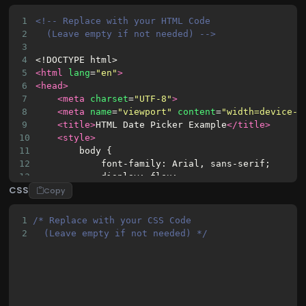
1
<!-- Replace with your HTML Code 
2
(Leave empty if not needed) -->
3
4
<!DOCTYPE html>
5
<html
lang
=
"en"
>
6
<head>
7
<meta
charset
=
"UTF-8"
>
8
<meta
name
=
"viewport"
content
=
"width=device-w
9
<title>
HTML Date Picker Example
</title>
10
<style>
11
        body {
12
            font-family: Arial, sans-serif;
13
            display: flex;
CSS
14
            justify-content: center;
Copy
15
            align-items: center;
16
            min-height: 100vh;
1
/* Replace with your CSS Code 
17
            background-color: #f4f4f4;
2
  (Leave empty if not needed) */
18
            margin: 0;
19
        }
20
        .container {
21
            background-color: #fff;
22
            padding: 30px;