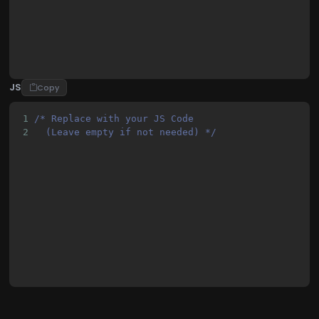
23
            border-radius: 8px;
JS
Copy
1
/* Replace with your JS Code 
2
  (Leave empty if not needed) */