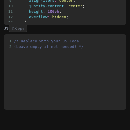
9
align-items
:
center
;
10
justify-content
:
center
;
11
height
:
100vh
;
12
overflow
:
hidden
;
13
    }
JS
14
.codigo
 {
Copy
15
position
:
absolute
;
16
top
:
0
;
1
/* Replace with your JS Code 
17
left
:
50%
;
2
(Leave empty if not needed) */
18
transform
:
translateX
(
-50%
);
19
background
:
#272822
;
20
color
:
#F8F8F2
;
21
font-family
:
'Consolas'
, 
'Monaco'
, 
monospac
22
font-size
:
29px
;
23
padding
:
20px
;