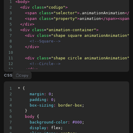
1
<body>
2
<div
class
=
"codigo"
>
3
<span
class
=
"selector"
>
.animationAnimation
</s
4
<span
class
=
"property"
>
animation
</span><span
5
</div>
6
<div
class
=
"animation-container"
>
7
<div
class
=
"shape square animationAnimation"
8
<!--Square-->
9
</div>
10
11
<div
class
=
"shape circle animationAnimation"
12
<!--Circle-->
13
</div>
CSS
14
Copy
15
<div
class
=
"shape triangle animationAnimation
16
<div
style
=
"width: 0; height: 0; border-lef
1
 * {
17
<!--Triangle-->
2
margin
:
0
;
18
</div>
3
padding
:
0
;
19
4
box-sizing
:
border-box
;
20
</div>
5
    }
21
</body>
6
body
 {
22
7
background-color
:
#000
;
23
8
display
:
flex
;